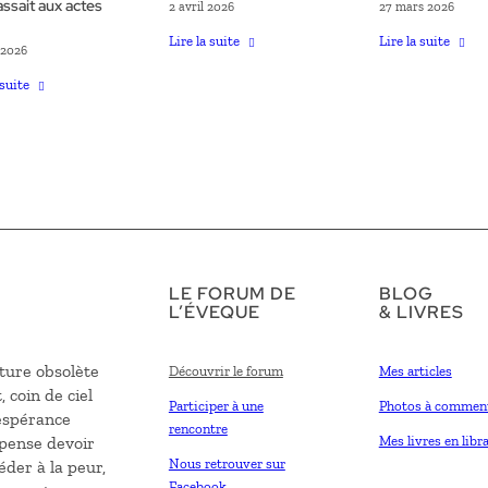
assait aux actes
2 avril 2026
27 mars 2026
Lire la suite
Lire la suite
 2026
 suite
LE FORUM DE
BLOG
L’ÉVEQUE
& LIVRES
ture obsolète
Découvrir le forum
Mes articles
, coin de ciel
Participer à une
Photos à commen
’espérance
rencontre
 pense devoir
Mes livres en libra
Nous retrouver sur
éder à la peur,
Facebook