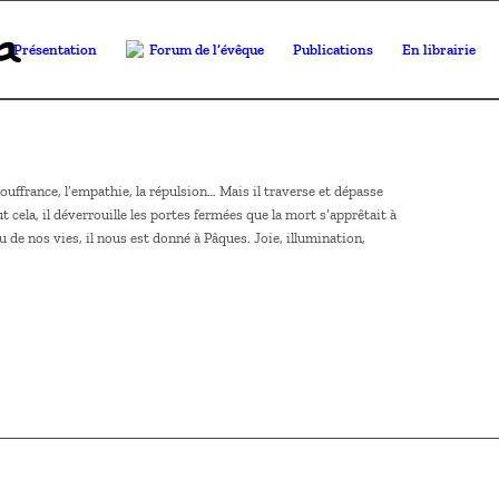
Présentation
Forum de l’évêque
Publications
En librairie
ouffrance, l’empathie, la répulsion… Mais il traverse et dépasse
cela, il déverrouille les portes fermées que la mort s’apprêtait à
 de nos vies, il nous est donné à Pâques. Joie, illumination,