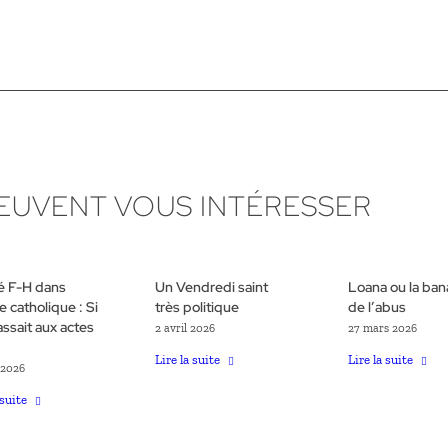
PEUVENT VOUS INTÉRESSER
té F-H dans
Un Vendredi saint
Loana ou la bana
se catholique : Si
très politique
de l’abus
assait aux actes
2 avril 2026
27 mars 2026
Lire la suite
Lire la suite
 2026
 suite