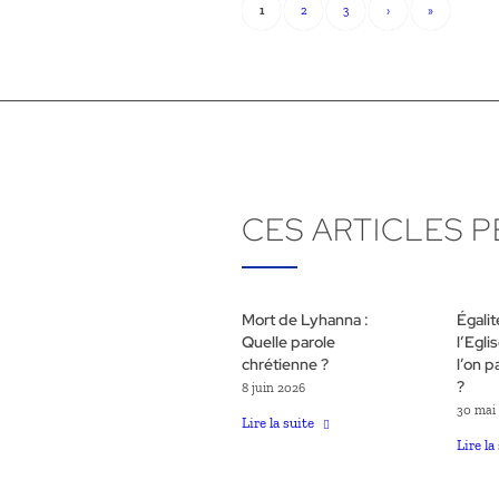
1
2
3
›
»
CES ARTICLES 
Mort de Lyhanna :
Égali
Quelle parole
l’Egli
chrétienne ?
l’on p
?
8 juin 2026
30 mai
Lire la suite
Lire la