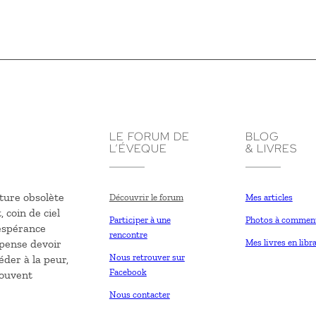
LE FORUM DE
BLOG
L’ÉVEQUE
& LIVRES
ture obsolète
Découvrir le forum
Mes articles
, coin de ciel
Participer à une
Photos à commen
’espérance
rencontre
 pense devoir
Mes livres en libra
Nous retrouver sur
éder à la peur,
Facebook
souvent
Nous contacter