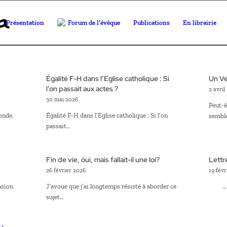
Présentation
Forum de l’évêque
Publications
En librairie
Égalité F-H dans l’Eglise catholique : Si
Un Ve
l’on passait aux actes ?
2 avril
30 mai 2026
Peut-ê
monde.
Égalité F-H dans l’Eglise catholique : Si l’on
sembl
passait…
Fin de vie, oui, mais fallait-il une loi?
Lettr
26 février 2026
19 févr
asion
J’avoue que j’ai longtemps résisté à aborder ce
…
sujet…