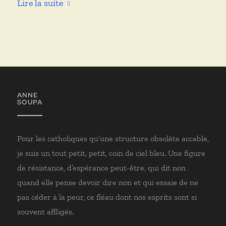
Lire la suite
ANNE
SOUPA
Pour les catholiques qu’une structure obsolète accable,
je suis un tout petit, petit, coin de ciel bleu. Une figure
de résistance, d’espérance peut-être, qui dit non
quand elle pense devoir dire non et qui essaie de ne
pas céder à la peur, ce fléau dont nos esprits sont si
souvent affligés.