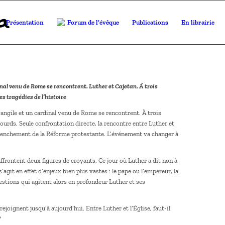
Présentation
Forum de l’évêque
Publications
En librairie
inal venu de Rome se rencontrent. Luther et Cajetan. Á trois
es tragédies de l’histoire
vangile et un cardinal venu de Rome se rencontrent. À trois
 sourds. Seule confrontation directe, la rencontre entre Luther et
déclenchement de la Réforme protestante. L’événement va changer à
ffrontent deux figures de croyants. Ce jour où Luther a dit non à
agit en effet d’enjeux bien plus vastes : le pape ou l’empereur, la
questions qui agitent alors en profondeur Luther et ses
joignent jusqu’à aujourd’hui. Entre Luther et l’Église, faut-il
?