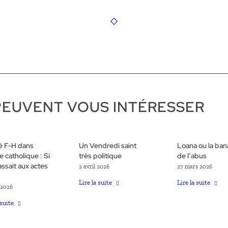
PEUVENT VOUS INTÉRESSER
té F-H dans
Un Vendredi saint
Loana ou la bana
se catholique : Si
très politique
de l’abus
assait aux actes
2 avril 2026
27 mars 2026
Lire la suite
Lire la suite
 2026
 suite