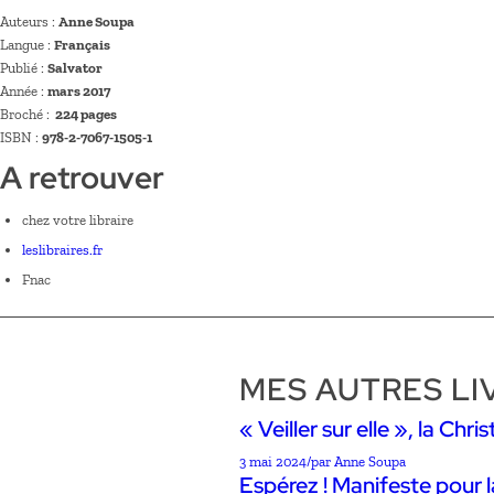
Auteurs :
Anne Soupa
Langue :
Français
Publié :
Salvator
Année :
mars 2017
Broché : ‎
224 pages
ISBN :
978-2-7067-1505-1
A retrouver
chez votre libraire
leslibraires.fr
Fnac
MES AUTRES LI
« Veiller sur elle », la Ch
3 mai 2024
/
par Anne Soupa
Espérez ! Manifeste pour l