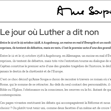
Le jour où Luther a dit non
Entre le 12 et le 15 octobre 1518, à Augsbourg, un moine en mal d’Évangile et un card
reprises, ils tentent de débattre, mais en vain. C’est le premier acte d’une des grand
Entre le 12 et le 15 octobre 1518 à Augsbourg, en Allemagne, un moine en mal d’É
reprises, ils tentent de débattre, mais très vite l’entretien tourne au dialogue de
Cajétan constitue le premier acte d’une des grandes tragédies de l’histoire, le 
jamais le destin de la chrétienté et de l’Europe.
C’est ce choc décisif qu’Anne Soupa a choisi de raconter à travers ce roman où s’a
Rome, qui le somme de se rétracter. Au-delà du seul contact des personnalités, il s’
Bible ou l’Église, l’obéissance ou la conscience, les oeuvres ou la foi. Autant de 
contemporains.
Ces pages vivantes restituent les débats qui accompagnèrent la Réforme et nous re
choisir ? Ou plutôt tout tenir uni, comme deux facettes d’un même art de croire 