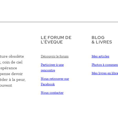
LE FORUM DE
BLOG
L’ÉVEQUE
& LIVRES
ture obsolète
Découvrir le forum
Mes articles
, coin de ciel
Participer à une
Photos à commen
’espérance
rencontre
 pense devoir
Mes livres en libra
Nous retrouver sur
éder à la peur,
Facebook
souvent
Nous contacter