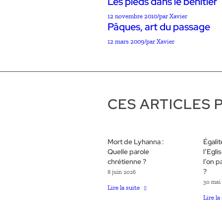
Les pieds dans le bénitier
12 novembre 2010
/
par Xavier
Pâques, art du passage
12 mars 2009
/
par Xavier
CES ARTICLES 
Mort de Lyhanna :
Égali
Quelle parole
l’Egli
chrétienne ?
l’on p
?
8 juin 2026
30 mai
Lire la suite
Lire la