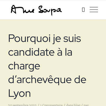
it :
Pourquoi je suis
candidate à la
charge
d’archevêque de
Lyon
/
/
/
20 septembre 2022
1 Commentaire
dans
blog
par