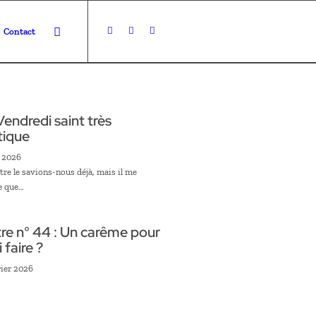
Contact
endredi saint très
tique
l 2026
tre le savions-nous déjà, mais il me
e que…
tre n° 44 : Un carême pour
 faire ?
rier 2026