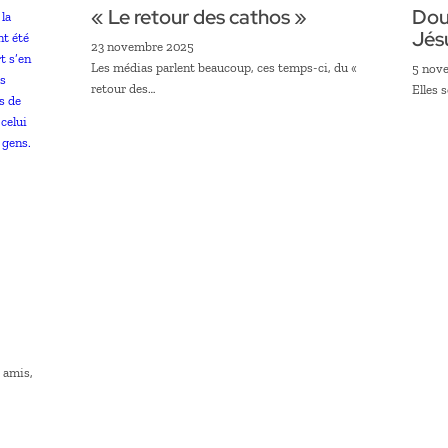
« Le retour des cathos »
Dou
Jés
23 novembre 2025
Les médias parlent beaucoup, ces temps-ci, du «
5 nov
retour des…
Elles 
 amis,