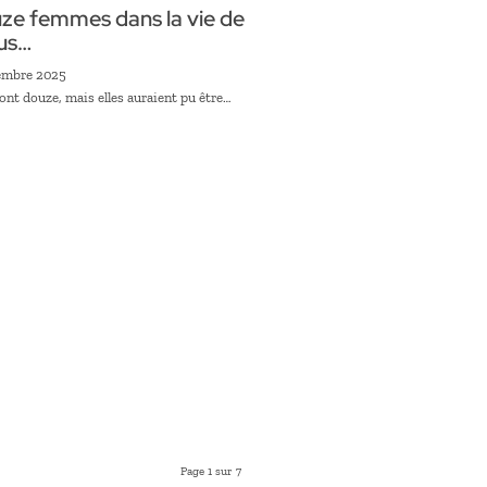
ze femmes dans la vie de
us…
embre 2025
sont douze, mais elles auraient pu être…
Page 1 sur 7