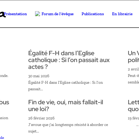
Présentation
Forum de l’évêque
Publications
En librairie
Égalité F-H dans l’Eglise
Un V
catholique : Si l’on passait aux
poli
actes ?
2 avri
monde.
Peut-ê
30 mai 2026
sembl
Égalité F-H dans l’Eglise catholique : Si l’on
passait…
abus
Fin de vie, oui, mais fallait-il
Let
une loi?
quoi
asion
26 février 2026
19 fév
J’avoue que j’ai longtemps résisté à aborder ce
…
sujet…