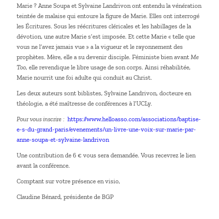
Marie ? Anne Soupa et Sylvaine Landrivon ont entendu la vénération
teintée de malaise qui entoure la figure de Marie. Elles ont interrogé
les Écritures. Sous les réécritures cléricales et les habillages de la
dévotion, une autre Marie s’est imposée. Et cette Marie « telle que
vous ne l’avez jamais vue » a la vigueur et le rayonnement des
prophètes. Mère, elle a su devenir disciple. Féministe bien avant
Me
Too
, elle revendique le libre usage de son corps. Ainsi réhabilitée,
Marie nourrit une foi adulte qui conduit au Christ.
Les deux auteurs sont biblistes, Sylvaine Landrivon, docteure en
théologie, a été maîtresse de conférences à l’UCLy.
Pour vous inscrire :
https://www.helloasso.com/associations/baptise-
e-s-du-grand-paris/evenements/un-livre-une-voix-sur-marie-par-
anne-soupa-et-sylvaine-landrivon
Une contribution de 6 € vous sera demandée. Vous recevrez le lien
avant la conférence.
Comptant sur votre présence en visio,
Claudine Bénard, présidente de BGP