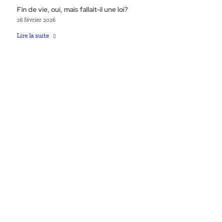
Fin de vie, oui, mais fallait-il une loi?
26 février 2026
Lire la suite
ANNE
SOUPA
Pour les catholiques qu’une structure obsolète accable,
je suis un tout petit, petit, coin de ciel bleu. Une figure
de résistance, d’espérance peut-être, qui dit non
quand elle pense devoir dire non et qui essaie de ne
pas céder à la peur, ce fléau dont nos esprits sont si
souvent affligés.