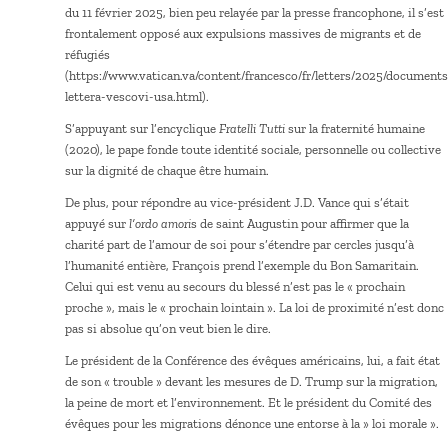
du 11 février 2025, bien peu relayée par la presse francophone, il s’est
frontalement opposé aux expulsions massives de migrants et de
réfugiés
(https://www.vatican.va/content/francesco/fr/letters/2025/document
lettera-vescovi-usa.html).
S’appuyant sur l’encyclique
Fratelli Tutti
sur la fraternité humaine
(2020), le pape fonde toute identité sociale, personnelle ou collective
sur la dignité de chaque être humain.
De plus, pour répondre au vice-président J.D. Vance qui s’était
appuyé sur
l’ordo amori
s de saint Augustin pour affirmer que la
charité part de l’amour de soi pour s’étendre par cercles jusqu’à
l’humanité entière, François prend l’exemple du Bon Samaritain.
Celui qui est venu au secours du blessé n’est pas le « prochain
proche », mais le « prochain lointain ». La loi de proximité n’est donc
pas si absolue qu’on veut bien le dire.
Le président de la Conférence des évêques américains, lui, a fait état
de son « trouble » devant les mesures de D. Trump sur la migration,
la peine de mort et l’environnement. Et le président du Comité des
évêques pour les migrations dénonce une entorse à la » loi morale ».