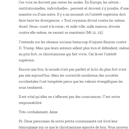
Ces voix ne doivent pas rester les seules. En Europe, les nôtres -
institutionnelles, individuelles-, peuvent et doivent s’y joindre, d’une
manière ou d’une autre. Il y a un moment où l’intérêt supérieur doit
faire taire les divergences. « Tout royaume divisé contre lui-même,
disait Jésus, court à la ruine ; et nulle ville, nulle maison, divisée
contre elle-même, ne saurait se maintenir (Mt 12, 25).
J’entends sur les réseaux sociaux beaucoup d’injures fleuries contre
D. Trump. Mais que leurs auteurs aillent plus loin et défendent, même
au prix fort, ce christianisme qui fait vivre. Car là est l’intérêt
supérieur.
Encore une fois, le monde n’est pas parfait et la loi du plus fort n’est
pas née aujourd’hui. Mais les correctifs nombreux des sociétés
occidentales l’ont tempérée parce que les valeurs évangéliques les
sous tendaient.
Il est vital qu’elles ne s’effacent pas des consciences. C’est notre
responsabilité.
Très cordialement, Anne
Ps. Deux personnes de notre petite communauté ont livré leur
témoignage sur ce que le christianisme apporte de bon. Vous pouvez