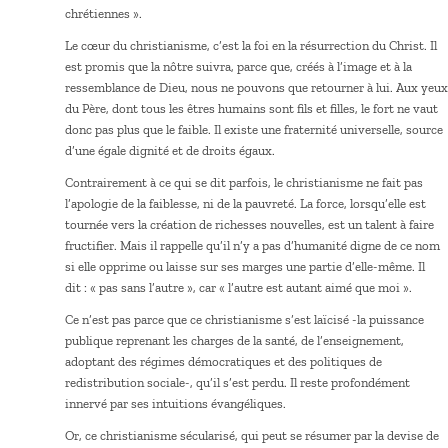
chrétiennes ».
Le cœur du christianisme, c’est la foi en la résurrection du Christ. Il
est promis que la nôtre suivra, parce que, créés à l’image et à la
ressemblance de Dieu, nous ne pouvons que retourner à lui. Aux yeux
du Père, dont tous les êtres humains sont fils et filles, le fort ne vaut
donc pas plus que le faible. Il existe une fraternité universelle, source
d’une égale dignité et de droits égaux.
Contrairement à ce qui se dit parfois, le christianisme ne fait pas
l’apologie de la faiblesse, ni de la pauvreté. La force, lorsqu’elle est
tournée vers la création de richesses nouvelles, est un talent à faire
fructifier. Mais il rappelle qu’il n’y a pas d’humanité digne de ce nom
si elle opprime ou laisse sur ses marges une partie d’elle-même. Il
dit : « pas sans l’autre », car « l’autre est autant aimé que moi ».
Ce n’est pas parce que ce christianisme s’est laïcisé -la puissance
publique reprenant les charges de la santé, de l’enseignement,
adoptant des régimes démocratiques et des politiques de
redistribution sociale-, qu’il s’est perdu. Il reste profondément
innervé par ses intuitions évangéliques.
Or, ce christianisme sécularisé, qui peut se résumer par la devise de