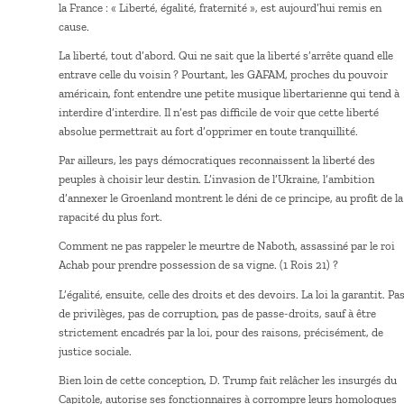
la France : « Liberté, égalité, fraternité », est aujourd’hui remis en
cause.
La liberté, tout d’abord. Qui ne sait que la liberté s’arrête quand elle
entrave celle du voisin ? Pourtant, les GAFAM, proches du pouvoir
américain, font entendre une petite musique libertarienne qui tend à
interdire d’interdire. Il n’est pas difficile de voir que cette liberté
absolue permettrait au fort d’opprimer en toute tranquillité.
Par ailleurs, les pays démocratiques reconnaissent la liberté des
peuples à choisir leur destin. L’invasion de l’Ukraine, l’ambition
d’annexer le Groenland montrent le déni de ce principe, au profit de la
rapacité du plus fort.
Comment ne pas rappeler le meurtre de Naboth, assassiné par le roi
Achab pour prendre possession de sa vigne. (1 Rois 21) ?
L’égalité, ensuite, celle des droits et des devoirs. La loi la garantit. Pa
de privilèges, pas de corruption, pas de passe-droits, sauf à être
strictement encadrés par la loi, pour des raisons, précisément, de
justice sociale.
Bien loin de cette conception, D. Trump fait relâcher les insurgés du
Capitole, autorise ses fonctionnaires à corrompre leurs homologues