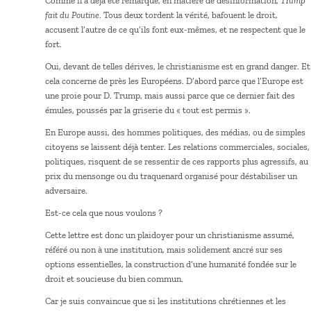
Comme il a déjà été remarqué, en matière de désinformation,
Trump
fait du Poutine
. Tous deux tordent la vérité, bafouent le droit,
accusent l’autre de ce qu’ils font eux-mêmes, et ne respectent que le
fort.
Oui, devant de telles dérives, le christianisme est en grand danger. Et
cela concerne de près les Européens. D’abord parce que l’Europe est
une proie pour D. Trump, mais aussi parce que ce dernier fait des
émules, poussés par la griserie du « tout est permis ».
En Europe aussi, des hommes politiques, des médias, ou de simples
citoyens se laissent déjà tenter. Les relations commerciales, sociales,
politiques, risquent de se ressentir de ces rapports plus agressifs, au
prix du mensonge ou du traquenard organisé pour déstabiliser un
adversaire.
Est-ce cela que nous voulons ?
Cette lettre est donc un plaidoyer pour un christianisme assumé,
référé ou non à une institution, mais solidement ancré sur ses
options essentielles, la construction d’une humanité fondée sur le
droit et soucieuse du bien commun.
Car je suis convaincue que si les institutions chrétiennes et les