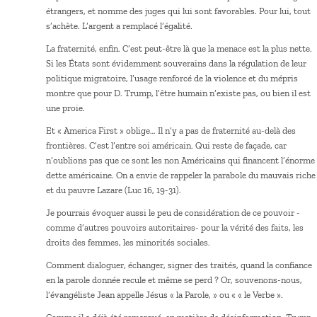
étrangers, et nomme des juges qui lui sont favorables. Pour lui, tout
s’achète. L’argent a remplacé l’égalité.
La fraternité, enfin. C’est peut-être là que la menace est la plus nette.
Si les États sont évidemment souverains dans la régulation de leur
politique migratoire, l’usage renforcé de la violence et du mépris
montre que pour D. Trump, l’être humain n’existe pas, ou bien il est
une proie.
Et « America First » oblige… Il n’y a pas de fraternité au-delà des
frontières. C’est l’entre soi américain. Qui reste de façade, car
n’oublions pas que ce sont les non Américains qui financent l’énorme
dette américaine. On a envie de rappeler la parabole du mauvais riche
et du pauvre Lazare (Luc 16, 19-31).
Je pourrais évoquer aussi le peu de considération de ce pouvoir -
comme d’autres pouvoirs autoritaires- pour la vérité des faits, les
droits des femmes, les minorités sociales.
Comment dialoguer, échanger, signer des traités, quand la confiance
en la parole donnée recule et même se perd ? Or, souvenons-nous,
l’évangéliste Jean appelle Jésus « la Parole, » ou « « le Verbe ».