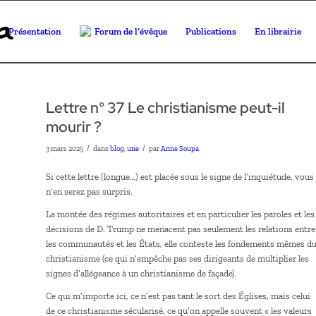
Présentation
Forum de l’évêque
Publications
En librairie
Lettre n° 37 Le christianisme peut-il
mourir ?
/
/
3 mars 2025
dans
blog
,
une
par
Anne Soupa
Si cette lettre (longue…) est placée sous le signe de l’inquiétude, vous
n’en serez pas surpris.
La montée des régimes autoritaires et en particulier les paroles et les
décisions de D. Trump ne menacent pas seulement les relations entre
les communautés et les États, elle conteste les fondements mêmes d
christianisme (ce qui n’empêche pas ses dirigeants de multiplier les
signes d’allégeance à un christianisme de façade).
Ce qui m’importe ici, ce n’est pas tant le sort des Églises, mais celui
de ce christianisme sécularisé, ce qu’on appelle souvent « les valeurs