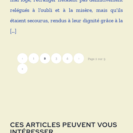
relégués à l’oubli et à la misère, mais qu’ils
étaient secourus, rendus à leur dignité grâce à la
[…]
‹
1
2
3
4
›
Page 2 sur 9
»
CES ARTICLES PEUVENT VOUS
INTÉRESSER