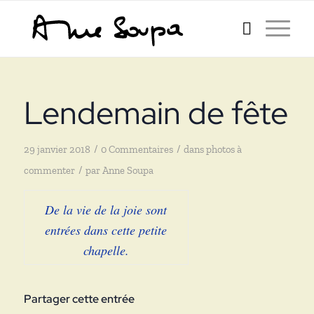
Lendemain de fête
/
/
29 janvier 2018
0 Commentaires
dans
photos à
/
commenter
par
Anne Soupa
De la vie de la joie sont
entrées dans cette petite
chapelle.
Partager cette entrée