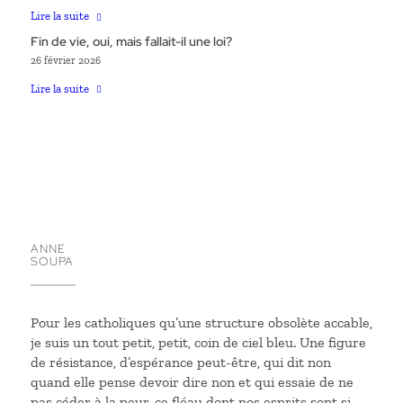
Lire la suite
Fin de vie, oui, mais fallait-il une loi?
26 février 2026
Lire la suite
ANNE
SOUPA
Pour les catholiques qu’une structure obsolète accable,
je suis un tout petit, petit, coin de ciel bleu. Une figure
de résistance, d’espérance peut-être, qui dit non
quand elle pense devoir dire non et qui essaie de ne
pas céder à la peur, ce fléau dont nos esprits sont si