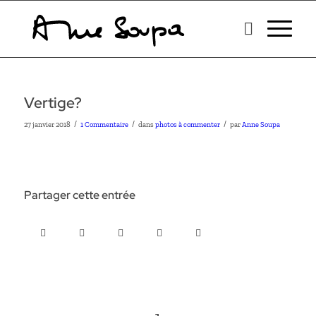
Vertige?
/
/
/
27 janvier 2018
1 Commentaire
dans
photos à commenter
par
Anne Soupa
Partager cette entrée