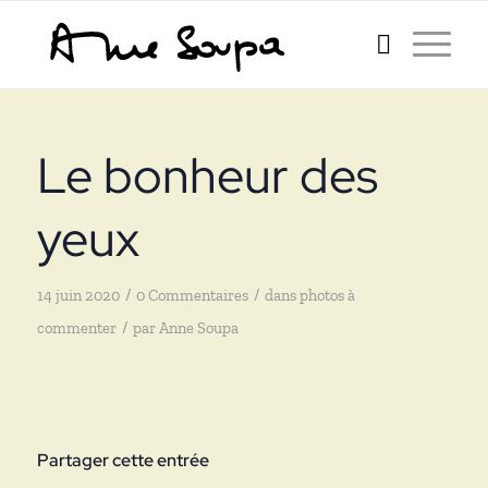
Le bonheur des
yeux
/
/
14 juin 2020
0 Commentaires
dans
photos à
/
commenter
par
Anne Soupa
Partager cette entrée