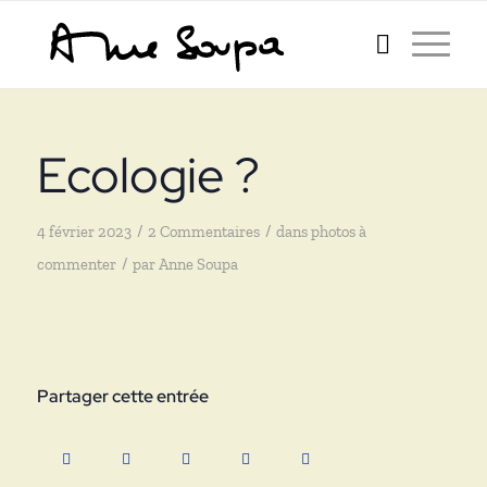
Ecologie ?
/
/
4 février 2023
2 Commentaires
dans
photos à
/
commenter
par
Anne Soupa
Partager cette entrée