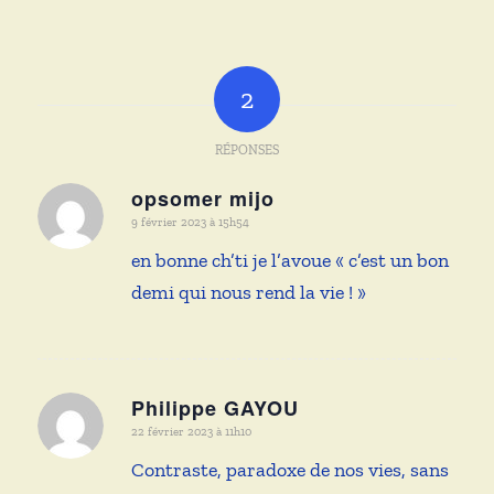
2
RÉPONSES
opsomer mijo
dit
9 février 2023 à 15h54
:
en bonne ch’ti je l’avoue « c’est un bon
demi qui nous rend la vie ! »
Philippe GAYOU
dit
22 février 2023 à 11h10
:
Contraste, paradoxe de nos vies, sans