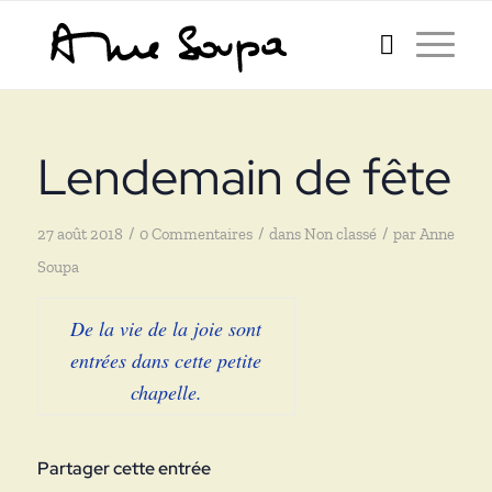
Lendemain de fête
/
/
/
27 août 2018
0 Commentaires
dans
Non classé
par
Anne
Soupa
De la vie de la joie sont
entrées dans cette petite
chapelle.
Partager cette entrée