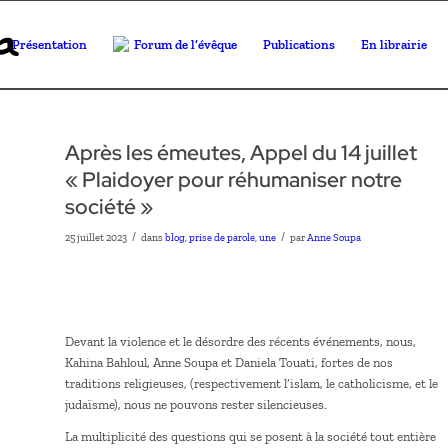
Présentation
Forum de l’évêque
Publications
En librairie
Après les émeutes, Appel du 14 juillet
« Plaidoyer pour réhumaniser notre
société »
/
/
25 juillet 2023
dans
blog
,
prise de parole
,
une
par
Anne Soupa
Devant la violence et le désordre des récents événements, nous,
Kahina Bahloul, Anne Soupa et Daniela Touati, fortes de nos
traditions religieuses, (respectivement l’islam, le catholicisme, et le
judaïsme), nous ne pouvons rester silencieuses.
La multiplicité des questions qui se posent à la société tout entière