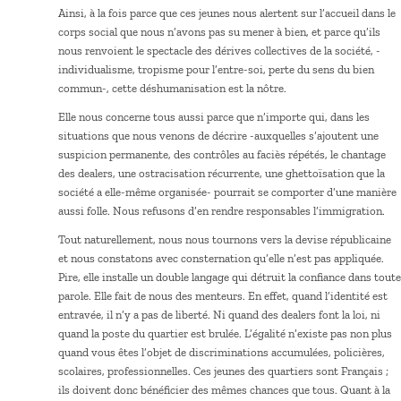
Ainsi, à la fois parce que ces jeunes nous alertent sur l’accueil dans le
corps social que nous n’avons pas su mener à bien, et parce qu’ils
nous renvoient le spectacle des dérives collectives de la société, -
individualisme, tropisme pour l’entre-soi, perte du sens du bien
commun-, cette déshumanisation est la nôtre.
Elle nous concerne tous aussi parce que n’importe qui, dans les
situations que nous venons de décrire -auxquelles s’ajoutent une
suspicion permanente, des contrôles au faciès répétés, le chantage
des dealers, une ostracisation récurrente, une ghettoïsation que la
société a elle-même organisée- pourrait se comporter d’une manière
aussi folle. Nous refusons d’en rendre responsables l’immigration.
Tout naturellement, nous nous tournons vers la devise républicaine
et nous constatons avec consternation qu’elle n’est pas appliquée.
Pire, elle installe un double langage qui détruit la confiance dans toute
parole. Elle fait de nous des menteurs. En effet, quand l’identité est
entravée, il n’y a pas de liberté. Ni quand des dealers font la loi, ni
quand la poste du quartier est brulée. L’égalité n’existe pas non plus
quand vous êtes l’objet de discriminations accumulées, policières,
scolaires, professionnelles. Ces jeunes des quartiers sont Français ;
ils doivent donc bénéficier des mêmes chances que tous. Quant à la