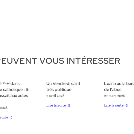
PEUVENT VOUS INTÉRESSER
té F-H dans
Un Vendredi saint
Loana ou la bana
se catholique : Si
très politique
de l’abus
assait aux actes
2 avril 2026
27 mars 2026
Lire la suite
Lire la suite
 2026
 suite