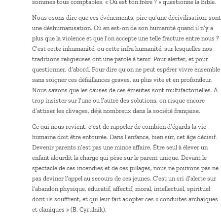
sommes tous comptables. « Où est ton frère ? » questionne la Bible.
Nous osons dire que ces événements, pire qu’une décivilisation, sont
une déshumanisation. Où en est-on de son humanité quand il n’y a
plus que la violence et que l’on accepte une telle fracture entre nous ?
C’est cette inhumanité, ou cette infra humanité, sur lesquelles nos
traditions religieuses ont une parole à tenir. Pour alerter, et pour
questionner, d’abord. Pour dire qu’on ne peut espérer vivre ensemble
sans soigner ces défaillances graves, au plus vite et en profondeur.
Nous savons que les causes de ces émeutes sont multifactorielles. Á
trop insister sur l’une ou l’autre des solutions, on risque encore
d’attiser les clivages, déjà nombreux dans la société française.
Ce qui nous revient, c’est de rappeler de combien d’égards la vie
humaine doit être entourée. Dans l’enfance, bien sûr, cet âge décisif.
Devenir parents n’est pas une mince affaire. Être seul à élever un
enfant alourdit la charge qui pèse sur le parent unique. Devant le
spectacle de ces incendies et de ces pillages, nous ne pouvons pas ne
pas deviner l’appel au secours de ces jeunes. C’est un cri d’alerte sur
l’abandon physique, éducatif, affectif, moral, intellectuel, spirituel
dont ils souffrent, et qui leur fait adopter ces « conduites archaïques
et claniques » (B. Cyrulnik).