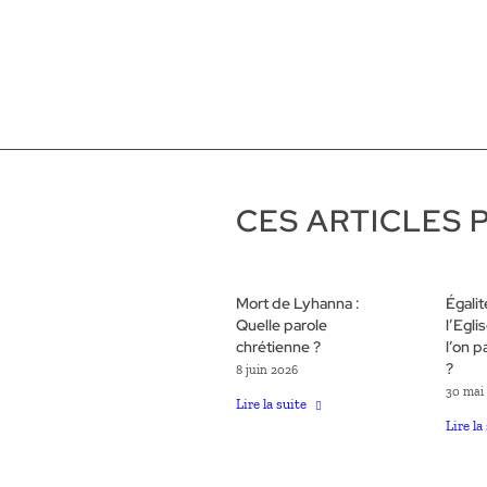
CES ARTICLES 
Mort de Lyhanna :
Égali
Quelle parole
l’Egli
chrétienne ?
l’on p
?
8 juin 2026
30 mai
Lire la suite
Lire la