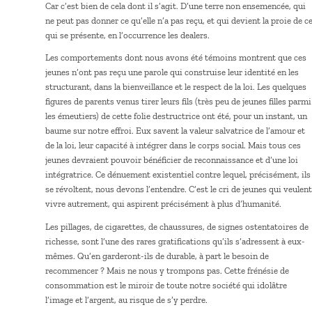
Car c’est bien de cela dont il s’agit. D’une terre non ensemencée, qui
ne peut pas donner ce qu’elle n’a pas reçu, et qui devient la proie de c
qui se présente, en l’occurrence les dealers.
Les comportements dont nous avons été témoins montrent que ces
jeunes n’ont pas reçu une parole qui construise leur identité en les
structurant, dans la bienveillance et le respect de la loi. Les quelques
figures de parents venus tirer leurs fils (très peu de jeunes filles parmi
les émeutiers) de cette folie destructrice ont été, pour un instant, un
baume sur notre effroi. Eux savent la valeur salvatrice de l’amour et
de la loi, leur capacité à intégrer dans le corps social. Mais tous ces
jeunes devraient pouvoir bénéficier de reconnaissance et d’une loi
intégratrice. Ce dénuement existentiel contre lequel, précisément, ils
se révoltent, nous devons l’entendre. C’est le cri de jeunes qui veulent
vivre autrement, qui aspirent précisément à plus d’humanité.
Les pillages, de cigarettes, de chaussures, de signes ostentatoires de
richesse, sont l’une des rares gratifications qu’ils s’adressent à eux-
mêmes. Qu’en garderont-ils de durable, à part le besoin de
recommencer ? Mais ne nous y trompons pas. Cette frénésie de
consommation est le miroir de toute notre société qui idolâtre
l’image et l’argent, au risque de s’y perdre.