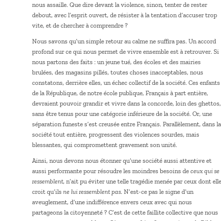
nous assaille. Que dire devant la violence, sinon, tenter de rester
debout, avec l’esprit ouvert, de résister à la tentation d’accuser trop
vite, et de chercher à comprendre ?
Nous savons qu’un simple retour au calme ne suffira pas. Un accord
profond sur ce qui nous permet de vivre ensemble est à retrouver. Si
nous partons des faits : un jeune tué, des écoles et des mairies
brulées, des magasins pillés, toutes choses inacceptables, nous
constatons, derrière elles, un échec collectif de la société. Ces enfants
de la République, de notre école publique, Français à part entière,
devraient pouvoir grandir et vivre dans la concorde, loin des ghettos,
sans être tenus pour une catégorie inférieure de la société. Or, une
séparation funeste s’est creusée entre Français. Parallèlement, dans la
société tout entière, progressent des violences sourdes, mais
blessantes, qui compromettent gravement son unité.
Ainsi, nous devons nous étonner qu’une société aussi attentive et
aussi performante pour résoudre les moindres besoins de
ceux qui se
ressemblent
, n’ait pu éviter une telle tragédie menée par ceux dont ell
croit qu’ils
ne lui ressemblent pas
. N’est-ce pas le signe d’un
aveuglement, d’une indifférence envers ceux avec qui nous
partageons la citoyenneté ? C’est de cette faillite collective que nous