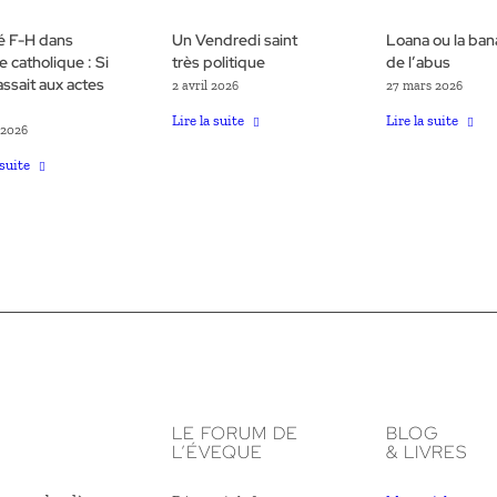
té F-H dans
Un Vendredi saint
Loana ou la bana
se catholique : Si
très politique
de l’abus
assait aux actes
2 avril 2026
27 mars 2026
Lire la suite
Lire la suite
 2026
 suite
LE FORUM DE
BLOG
L’ÉVEQUE
& LIVRES