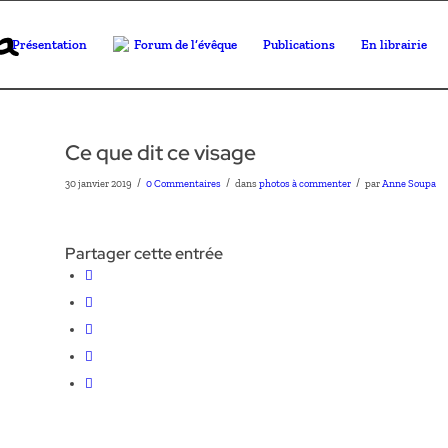
Présentation
Forum de l’évêque
Publications
En librairie
Ce que dit ce visage
/
/
/
30 janvier 2019
0 Commentaires
dans
photos à commenter
par
Anne Soupa
Partager cette entrée