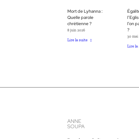
Mort de Lyhanna :
Égali
Quelle parole
l’Egli
chrétienne ?
l’on p
?
8 juin 2026
30 mai
Lire la suite
Lire la
ANNE
SOUPA